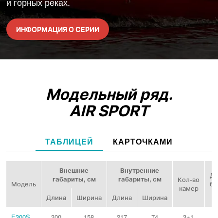
и горных реках.
ИНФОРМАЦИЯ О СЕРИИ
Модельный ряд.
AIR SPORT
ТАБЛИЦЕЙ
КАРТОЧКАМИ
Внешние
Внутренние
Ди
габариты, см
габариты, см
Кол‑во
Модель
ба
камер
Длина
Ширина
Длина
Ширина
E300S
300
158
217
74
3+1