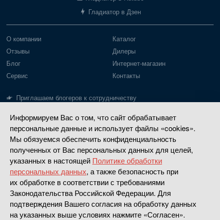
Гладиатор в Дзен
О компании
Каталог
Отзывы
Дилеры
Блог
Интернет-магазин
Сервис
Контакты
Приглашаем блогеров к сотрудничеству
Информируем Вас о том, что сайт обрабатывает
Лодки Gladiator
Моторы Gladiator
персональные данные и использует файлы «cookies».
Пайольное дно
Моторы до 20 л.с.
Мы обязуемся обеспечить конфиденциальность
Надувное дно
Моторы 30-40 л.с.
полученных от Вас персональных данных для целей,
указанных в настоящей
Политике обработки
РИБ
Четырехтактные
персональных данных
, а также безопасность при
Насадки водометные
их обработке в соответствии с требованиями
Законодательства Российской Федерации. Для
Сделано в
Апривер
подтверждения Вашего согласия на обработку данных
на указанных выше условиях нажмите «Согласен».
Политика конфиденциальности