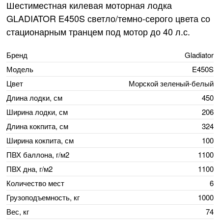
Шестиместная килевая моторная лодка
GLADIATOR E450S светло/темно-серого цвета со
стационарным транцем под мотор до 40 л.с.
Бренд
Gladiator
Модель
E450S
Цвет
Морской зеленый-белый
Длина лодки, см
450
Ширина лодки, см
206
Длина кокпита, см
324
Ширина кокпита, см
100
ПВХ баллона, г/м2
1100
ПВХ дна, г/м2
1100
Количество мест
6
Грузоподъемность, кг
1000
Вес, кг
74