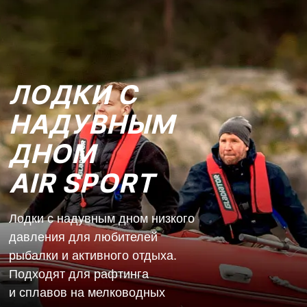
ЛОДКИ С
НАДУВНЫМ
ДНОМ
AIR SPORT
Лодки с надувным дном низкого
давления для любителей
рыбалки и активного отдыха.
Подходят для рафтинга
и сплавов на мелководных