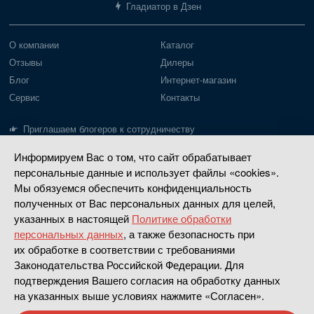
Гладиатор в Дзен
О компании
Каталог
Отзывы
Дилеры
Блог
Интернет-магазин
Сервис
Контакты
Приглашаем блогеров к сотрудничеству
Информируем Вас о том, что сайт обрабатывает
Лодки Gladiator
Моторы Gladiator
персональные данные и использует файлы «cookies».
Пайольное дно
Моторы до 20 л.с.
Мы обязуемся обеспечить конфиденциальность
Надувное дно
Моторы 30-40 л.с.
полученных от Вас персональных данных для целей,
указанных в настоящей
Политике обработки
РИБ
Четырехтактные
персональных данных
, а также безопасность при
Насадки водометные
их обработке в соответствии с требованиями
Законодательства Российской Федерации. Для
Сделано в
Апривер
подтверждения Вашего согласия на обработку данных
на указанных выше условиях нажмите «Согласен».
Политика конфиденциальности