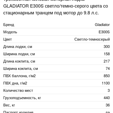
GLADIATOR E300S светло/темно-серого цвета со
стационарным транцем под мотор до 9.8 л.с.
Бренд
Gladiator
Модель
E300S
Цвет
Светло-темносерый
Длина лодки, см
300
Ширина лодки, см
158
Длина кокпита, см
217
Ширина кокпита, см
74
ПВХ баллона, г/м2
850
ПВХ дна, г/м2
1100
Количество мест
3
Грузоподъемность, кг
440
Вес, кг
36
Паспорт изделия
да