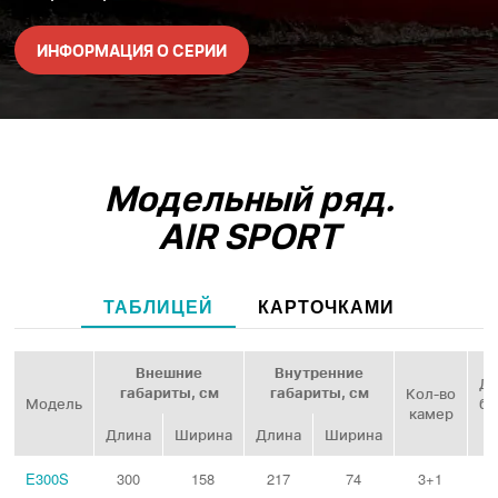
ИНФОРМАЦИЯ О СЕРИИ
Модельный ряд.
AIR SPORT
ТАБЛИЦЕЙ
КАРТОЧКАМИ
Внешние
Внутренние
Ди
габариты, см
габариты, см
Кол‑во
Модель
ба
камер
Длина
Ширина
Длина
Ширина
E300S
300
158
217
74
3+1