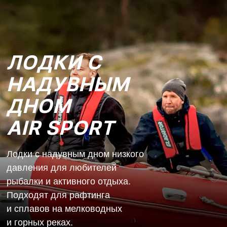
ЛОДКИ С
НАДУВНЫМ
ДНОМ
AIR SPORT
Лодки с надувным дном низкого
давления для любителей
рыбалки и активного отдыха.
Подходят для рафтинга
и сплавов на мелководных
и горных реках.