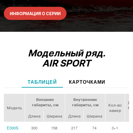
ИНФОРМАЦИЯ О СЕРИИ
Модельный ряд.
AIR SPORT
ТАБЛИЦЕЙ
КАРТОЧКАМИ
Внешние
Внутренние
Ди
габариты, см
габариты, см
Кол‑во
Модель
ба
камер
Длина
Ширина
Длина
Ширина
E300S
300
158
217
74
3+1