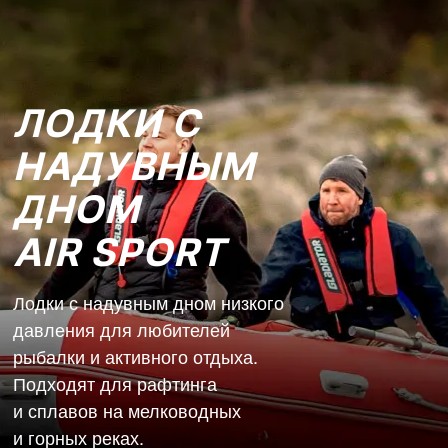
ЛОДКИ С
НАДУВНЫМ
ДНОМ
AIR SPORT
Лодки с надувным дном низкого
давления для любителей
рыбалки и активного отдыха.
Подходят для рафтинга
и сплавов на мелководных
и горных реках.