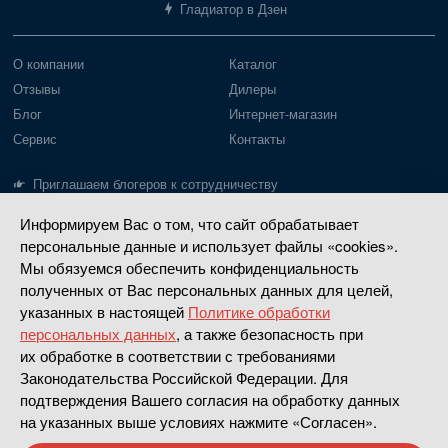
Гладиатор в Дзен
О компании
Каталог
Отзывы
Дилеры
Блог
Интернет-магазин
Сервис
Контакты
Приглашаем блогеров к сотрудничеству
Информируем Вас о том, что сайт обрабатывает
Лодки Gladiator
Моторы Gladiator
персональные данные и использует файлы «cookies».
Пайольное дно
Моторы до 20 л.с.
Мы обязуемся обеспечить конфиденциальность
Надувное дно
Моторы 30-40 л.с.
полученных от Вас персональных данных для целей,
указанных в настоящей
Политике обработки
РИБ
Четырехтактные
персональных данных
, а также безопасность при
Насадки водометные
их обработке в соответствии с требованиями
Законодательства Российской Федерации. Для
Сделано в
Апривер
подтверждения Вашего согласия на обработку данных
на указанных выше условиях нажмите «Согласен».
Политика конфиденциальности