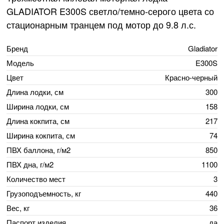
GLADIATOR E300S светло/темно-серого цвета со
стационарным транцем под мотор до 9.8 л.с.
Бренд
Gladiator
Модель
E300S
Цвет
Красно-черный
Длина лодки, см
300
Ширина лодки, см
158
Длина кокпита, см
217
Ширина кокпита, см
74
ПВХ баллона, г/м2
850
ПВХ дна, г/м2
1100
Количество мест
3
Грузоподъемность, кг
440
Вес, кг
36
Паспорт изделия
да