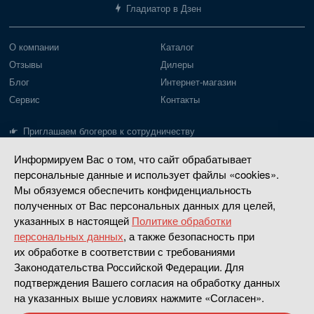
Гладиатор в Дзен
О компании
Каталог
Отзывы
Дилеры
Блог
Интернет-магазин
Сервис
Контакты
Приглашаем блогеров к сотрудничеству
Информируем Вас о том, что сайт обрабатывает
Лодки Gladiator
Моторы Gladiator
персональные данные и использует файлы «cookies».
Пайольное дно
Моторы до 20 л.с.
Мы обязуемся обеспечить конфиденциальность
Надувное дно
Моторы 30-40 л.с.
полученных от Вас персональных данных для целей,
указанных в настоящей
Политике обработки
РИБ
Четырехтактные
персональных данных
, а также безопасность при
Насадки водометные
их обработке в соответствии с требованиями
Законодательства Российской Федерации. Для
Сделано в
Апривер
подтверждения Вашего согласия на обработку данных
на указанных выше условиях нажмите «Согласен».
Политика конфиденциальности