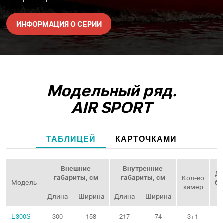
ИНФОРМАЦИЯ О СЕРИИ
Модельный ряд.
AIR SPORT
ТАБЛИЦЕЙ
КАРТОЧКАМИ
Внешние
Внутренние
Ди
габариты, см
габариты, см
Кол‑во
Модель
ба
камер
Длина
Ширина
Длина
Ширина
E300S
300
158
217
74
3+1