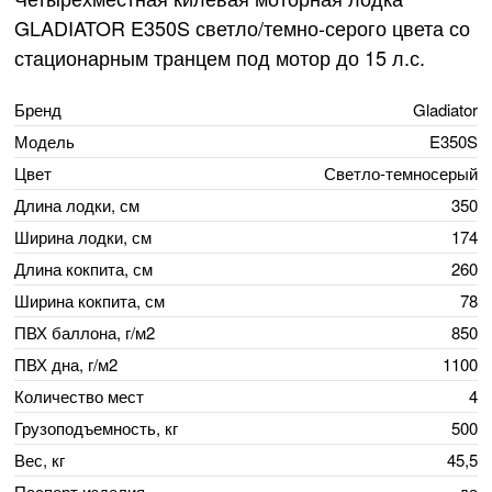
GLADIATOR E350S светло/темно-серого цвета со
стационарным транцем под мотор до 15 л.с.
Бренд
Gladiator
Модель
E350S
Цвет
Светло-темносерый
Длина лодки, см
350
Ширина лодки, см
174
Длина кокпита, см
260
Ширина кокпита, см
78
ПВХ баллона, г/м2
850
ПВХ дна, г/м2
1100
Количество мест
4
Грузоподъемность, кг
500
Вес, кг
45,5
Паспорт изделия
да