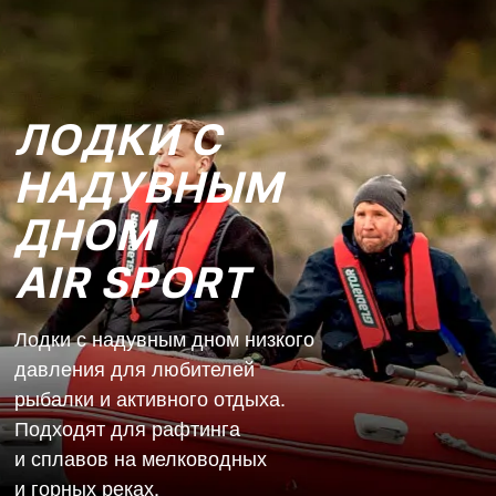
ЛОДКИ С
НАДУВНЫМ
ДНОМ
AIR SPORT
Лодки с надувным дном низкого
давления для любителей
рыбалки и активного отдыха.
Подходят для рафтинга
и сплавов на мелководных
и горных реках.