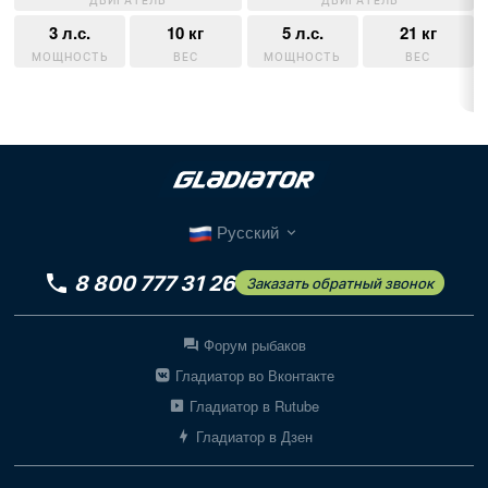
3 л.с.
10 кг
5 л.с.
21 кг
МОЩНОСТЬ
ВЕС
МОЩНОСТЬ
ВЕС
Русский
8 800 777 31 26
Заказать обратный звонок
Форум рыбаков
Гладиатор во Вконтакте
Гладиатор в Rutube
Гладиатор в Дзен