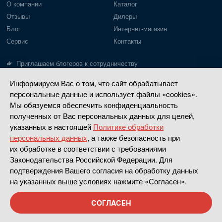
О компании
Каталог
Отзывы
Дилеры
Блог
Интернет-магазин
Сервис
Контакты
Приглашаем блогеров к сотрудничеству
Информируем Вас о том, что сайт обрабатывает
Лодки Gladiator
Моторы Gladiator
персональные данные и использует файлы «cookies».
Пайольное дно
Моторы до 20 л.с.
Мы обязуемся обеспечить конфиденциальность
Надувное дно
Моторы 30-40 л.с.
полученных от Вас персональных данных для целей,
указанных в настоящей
Политике обработки
РИБ
Четырехтактные
персональных данных
, а также безопасность при
Насадки водометные
их обработке в соответствии с требованиями
Законодательства Российской Федерации. Для
Сделано в
Апривер
подтверждения Вашего согласия на обработку данных
на указанных выше условиях нажмите «Согласен».
Политика конфиденциальности
Gladiatorboat.ru
— официальный сайт производителя лодок
СОГЛАСЕН
и моторов GLADIATOR © 2026