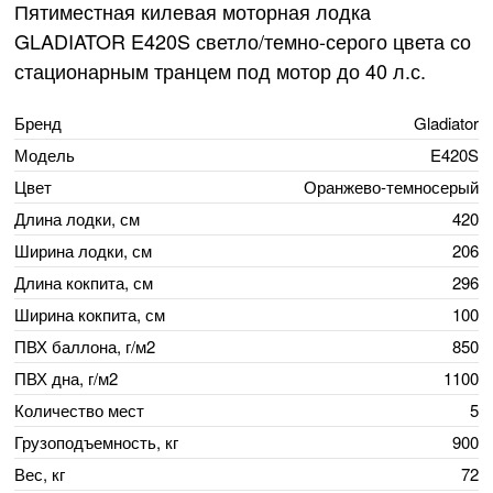
Пятиместная килевая моторная лодка
GLADIATOR E420S светло/темно-серого цвета со
стационарным транцем под мотор до 40 л.с.
Бренд
Gladiator
Модель
E420S
Цвет
Оранжево-темносерый
Длина лодки, см
420
Ширина лодки, см
206
Длина кокпита, см
296
Ширина кокпита, см
100
ПВХ баллона, г/м2
850
ПВХ дна, г/м2
1100
Количество мест
5
Грузоподъемность, кг
900
Вес, кг
72