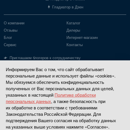
Гладиатор в Дзен
О компании
Каталог
Отзывы
Дилеры
Блог
Интернет-магазин
Сервис
Контакты
Приглашаем блогеров к сотрудничеству
Информируем Вас о том, что сайт обрабатывает
Лодки Gladiator
Моторы Gladiator
персональные данные и использует файлы «cookies».
Пайольное дно
Моторы до 20 л.с.
Мы обязуемся обеспечить конфиденциальность
Надувное дно
Моторы 30-40 л.с.
полученных от Вас персональных данных для целей,
указанных в настоящей
Политике обработки
РИБ
Четырехтактные
персональных данных
, а также безопасность при
Насадки водометные
их обработке в соответствии с требованиями
Законодательства Российской Федерации. Для
Сделано в
Апривер
подтверждения Вашего согласия на обработку данных
на указанных выше условиях нажмите «Согласен».
Политика конфиденциальности