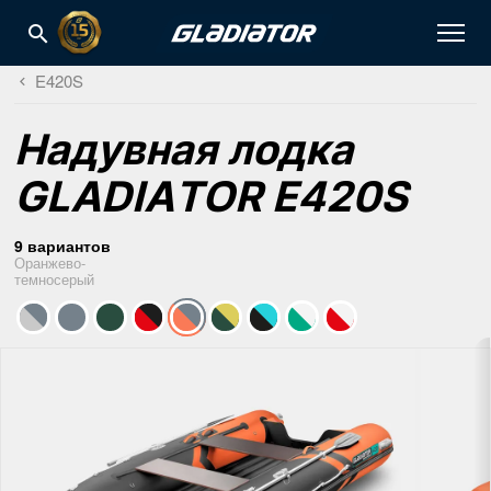
E420S
Надувная лодка
GLADIATOR E420S
9 вариантов
Оранжево-
темносерый