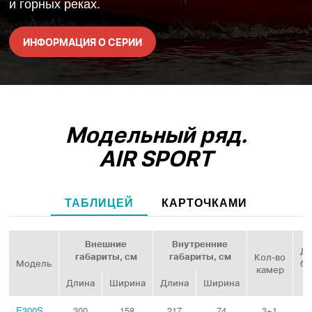
и горных реках.
ИНФОРМАЦИЯ О СЕРИИ
Модельный ряд.
AIR SPORT
ТАБЛИЦЕЙ
КАРТОЧКАМИ
Внешние
Внутренние
Ди
габариты, см
габариты, см
Кол‑во
Модель
ба
камер
Длина
Ширина
Длина
Ширина
E300S
300
158
217
74
3+1