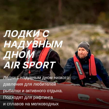
ЛОДКИ С
НАДУВНЫМ
ДНОМ
AIR SPORT
Лодки с надувным дном низкого
давления для любителей
рыбалки и активного отдыха.
Подходят для рафтинга
и сплавов на мелководных