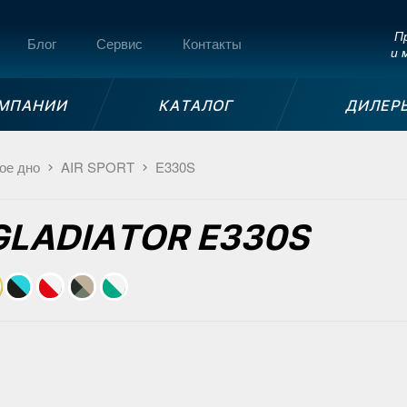
Пр
Блог
Сервис
Контакты
и 
ОМПАНИИ
КАТАЛОГ
ДИЛЕР
ое дно
AIR SPORT
E330S
 GLADIATOR E330S