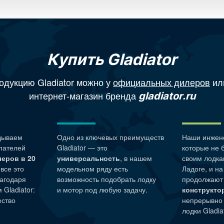
Купить Gladiator
одукцию Gladiator можно у
официальных дилеров
ил
интернет-магазин бренда
gladiator.ru
дываем
Одно из ключевых преимуществ
Наши
инжен
пателей
Gladiator — это
которые не 
леров в 20
универсальность
, в нашем
своим лодка
 все это
модельном ряду есть
Ладоге, и н
агодаря
возможность подобрать лодку
продолжают
Gladiator:
и мотор под любую задачу.
конструкто
ество
непрерывно
лодки Gladiat