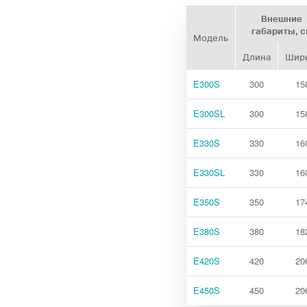
Внешние
габариты, 
Модель
Длина
Шир
E300S
300
15
E300SL
300
15
E330S
330
16
E330SL
330
16
E350S
350
17
E380S
380
18
E420S
420
20
E450S
450
20