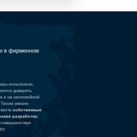
и в фирменном
еры-испытатели
,
боятся доверять
м и на неспокойной
а Тихом океане
 вести
собственные
рские разработки
,
 совершенствуя
or.