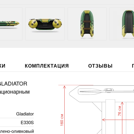
КИ
КОМПЛЕКТАЦИЯ
ОТЗЫВЫ
 GLADIATOR
тационарным
76 см
Gladiator
160 см
E330S
лено-оливковый