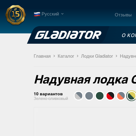
Русский
Отзывы
О К
Главная
Каталог
Лодки Gladiator
Надувн
Надувная лодка
10 вариантов
Зелено-оливковый