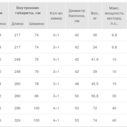
Внутренние
Макс.
Диаметр
см
габариты, см
Кол‑во
Вес,
мощность
баллона,
камер
кг
мотора,
см
л.с..
ина
Длина
Ширина
8
217
74
3+1
42
36
9.8
8
217
74
3+1
42
34
9.8
0
248
76
3+1
42
41,9
10
0
248
76
3+1
42
39
10
4
260
78
3+1
48
45,5
15
2
280
86
3+1
50
56,8
30
6
296
100
4+1
53
72
40
6
324
100
4+1
53
74
40