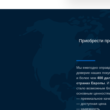
Приобрести пр
Мы ежегодно оправ
доверие наших поку
и более чем
400 ди
странах Европы
. И
стало возможным бл
основным ценностям 
— премиальное кач
— доступная цена
— надежность