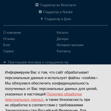
Гладиатор во Вконтакте
Гладиатор в Rutube
Гладиатор в Дзен
О компании
Каталог
Отзывы
Дилеры
Блог
Интернет-магазин
Сервис
Контакты
Приглашаем блогеров к сотрудничеству
Информируем Вас о том, что сайт обрабатывает
Лодки Gladiator
Моторы Gladiator
персональные данные и использует файлы «cookies».
Пайольное дно
Моторы до 20 л.с.
Мы обязуемся обеспечить конфиденциальность
Надувное дно
Моторы 30-40 л.с.
полученных от Вас персональных данных для целей,
указанных в настоящей
Политике обработки
РИБ
Четырехтактные
персональных данных
, а также безопасность при
Насадки водометные
их обработке в соответствии с требованиями
Законодательства Российской Федерации. Для