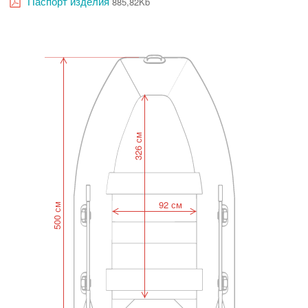
Паспорт изделия
885,82Kb
326 см
92 см
500 см