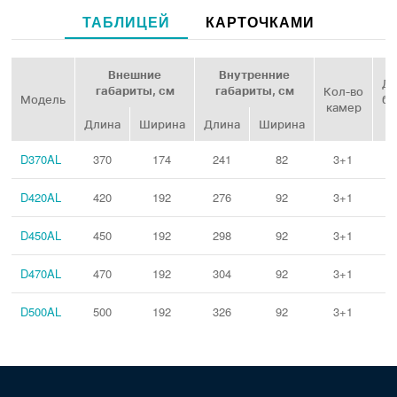
ТАБЛИЦЕЙ
КАРТОЧКАМИ
Внешние
Внутренние
Ди
габариты, см
габариты, см
Кол‑во
Модель
ба
камер
Длина
Ширина
Длина
Ширина
D370AL
370
174
241
82
3+1
D420AL
420
192
276
92
3+1
D450AL
450
192
298
92
3+1
D470AL
470
192
304
92
3+1
D500AL
500
192
326
92
3+1