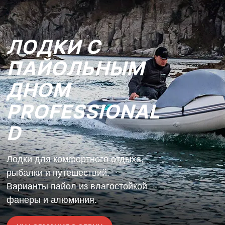
ЛОДКИ С
ПАЙОЛЬНЫМ
ДНОМ
PROFESSIONAL
D
Лодки для комфортного отдыха,
рыбалки и путешествий.
Варианты пайол из влагостойкой
фанеры и алюминия.