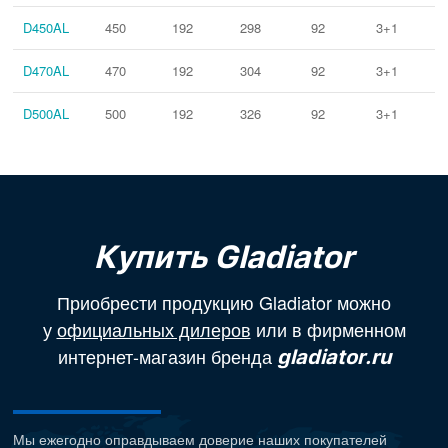
D450AL
450
192
298
92
3+1
D470AL
470
192
304
92
3+1
D500AL
500
192
326
92
3+1
Купить Gladiator
Приобрести продукцию Gladiator можно
у
официальных дилеров
или в фирменном
интернет-магазин бренда
gladiator.ru
Мы ежегодно оправдываем доверие наших покупателей