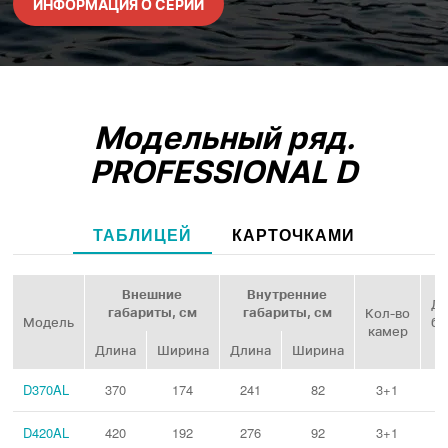
ИНФОРМАЦИЯ О СЕРИИ
Модельный ряд.
PROFESSIONAL D
ТАБЛИЦЕЙ
КАРТОЧКАМИ
Внешние
Внутренние
Ди
габариты, см
габариты, см
Кол‑во
Модель
ба
камер
Длина
Ширина
Длина
Ширина
D370AL
370
174
241
82
3+1
D420AL
420
192
276
92
3+1