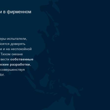
и в фирменном
еры-испытатели
,
боятся доверять
м и на неспокойной
а Тихом океане
 вести
собственные
рские разработки
,
 совершенствуя
or.