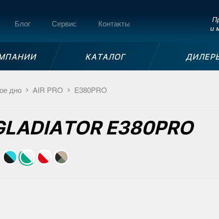
Пр
Блог
Сервис
Контакты
и 
ОМПАНИИ
КАТАЛОГ
ДИЛЕР
ое дно
AIR PRO
E380PRO
 GLADIATOR E380PRO