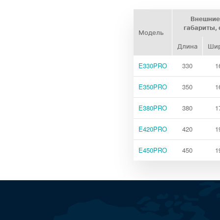
Внешние
габариты, 
Модель
Длина
Ши
E330PRO
330
1
E350PRO
350
1
E380PRO
380
1
E420PRO
420
1
E450PRO
450
1