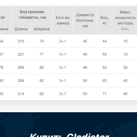
Внутренние
Макс.
Диаметр
см
габариты, см
Кол‑во
Вес,
мощность
баллона,
камер
кг
мотора,
см
л.с..
рина
Длина
Ширина
64
210
74
3+1
45
44
15
67
221
77
3+1
45
50
15
78
266
82
3+1
48
53
30
92
284
92
3+1
50
63
40
92
314
92
3+1
50
71
40