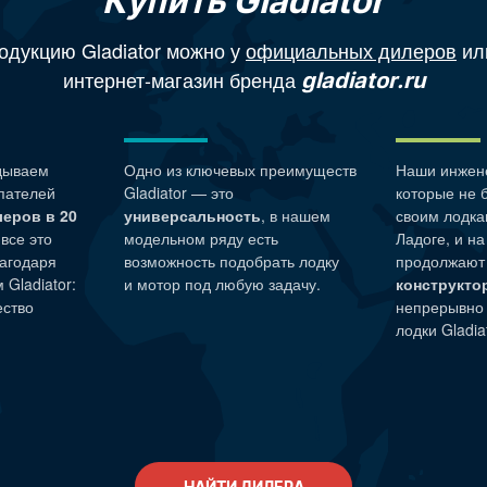
Купить Gladiator
одукцию Gladiator можно у
официальных дилеров
ил
интернет-магазин бренда
gladiator.ru
дываем
Одно из ключевых преимуществ
Наши
инжен
пателей
Gladiator — это
которые не 
леров в 20
универсальность
, в нашем
своим лодка
 все это
модельном ряду есть
Ладоге, и н
агодаря
возможность подобрать лодку
продолжают
Gladiator:
и мотор под любую задачу.
конструкто
ество
непрерывно
лодки Gladiat
НАЙТИ ДИЛЕРА