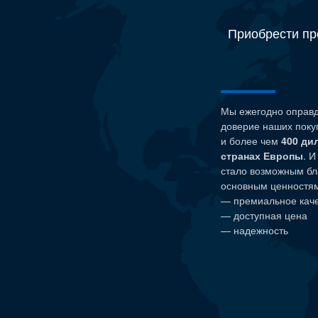
Приобрести пр
Мы ежегодно оправ
доверие наших поку
и более чем
400 ди
странах Европы
. И
стало возможным бл
основным ценностям 
— премиальное кач
— доступная цена
— надежность