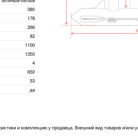
 зеленый-белый
380
178
266
3
82
1100
1350
4
650
53
да
ристики и комплекцию у продавца. Внешний вид товаров и/или 