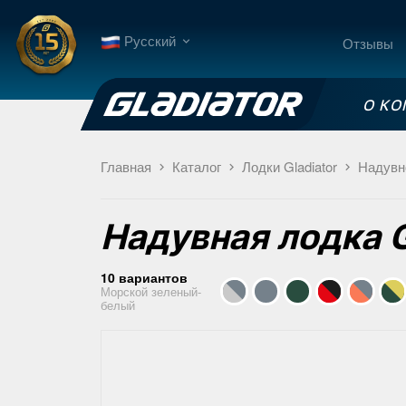
Русский
Отзывы
О К
Главная
Каталог
Лодки Gladiator
Надувн
Надувная лодка
10 вариантов
Морской зеленый-
белый