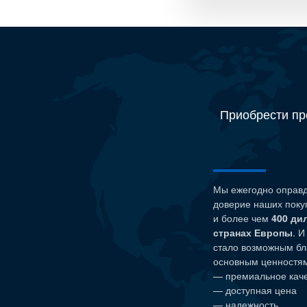
Приобрести пр
Мы ежегодно оправ
доверие наших поку
и более чем
400 ди
странах Европы
. И
стало возможным бл
основным ценностям 
— премиальное кач
— доступная цена
— надежность