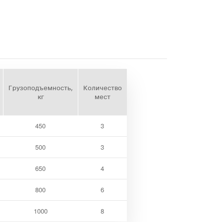
Грузоподъемность,
Количество
кг
мест
450
3
500
3
650
4
800
6
1000
8