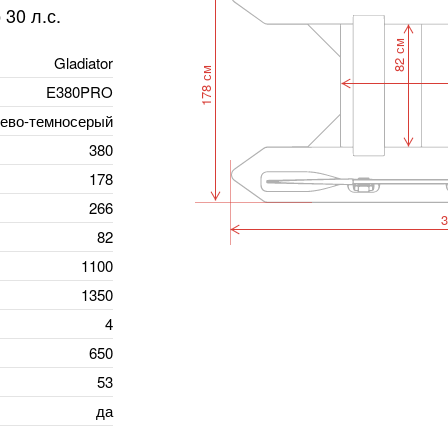
30 л.с.
82 см
Gladiator
178 см
E380PRO
ево-темносерый
380
178
266
3
82
1100
1350
4
650
53
да