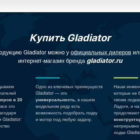
Купить Gladiator
одукцию Gladiator можно у
официальных дилеров
ил
интернет-магазин бренда
gladiator.ru
дываем
Одно из ключевых преимуществ
Наши
инжен
пателей
Gladiator — это
которые не 
леров в 20
универсальность
, в нашем
своим лодка
 все это
модельном ряду есть
Ладоге, и н
агодаря
возможность подобрать лодку
продолжают
Gladiator:
и мотор под любую задачу.
конструкто
ество
непрерывно
лодки Gladiat