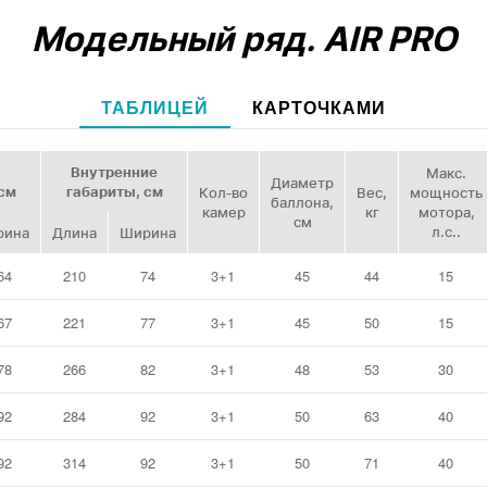
Модельный ряд.
AIR PRO
ТАБЛИЦЕЙ
КАРТОЧКАМИ
Внутренние
Макс.
Диаметр
см
габариты, см
Кол‑во
Вес,
мощность
баллона,
камер
кг
мотора,
см
л.с..
рина
Длина
Ширина
64
210
74
3+1
45
44
15
67
221
77
3+1
45
50
15
78
266
82
3+1
48
53
30
92
284
92
3+1
50
63
40
92
314
92
3+1
50
71
40