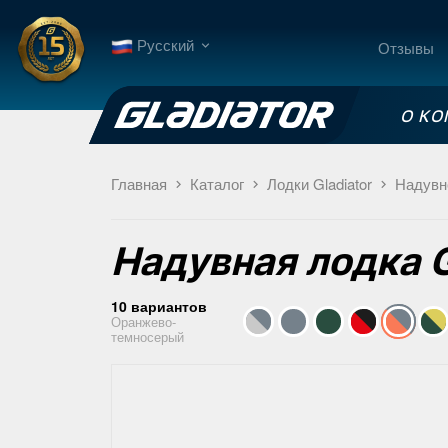
Русский
Отзывы
О К
Главная
Каталог
Лодки Gladiator
Надувн
Надувная лодка
10 вариантов
Оранжево-
темносерый