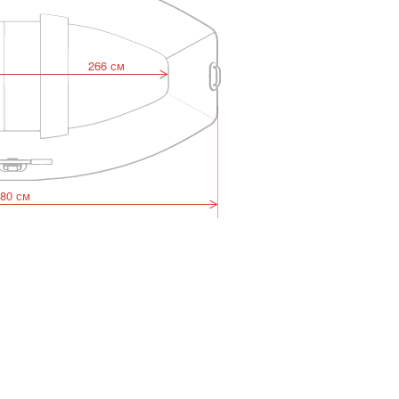
266 см
80 см