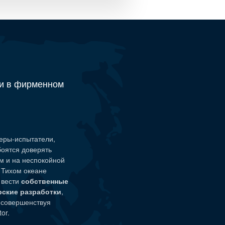
и в фирменном
еры-испытатели
,
боятся доверять
м и на неспокойной
а Тихом океане
 вести
собственные
рские разработки
,
 совершенствуя
or.