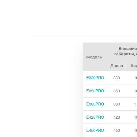
Внешние
габариты, 
Модель
Длина
Ши
E330PRO
330
1
E350PRO
350
1
E380PRO
380
1
E420PRO
420
1
E450PRO
450
1