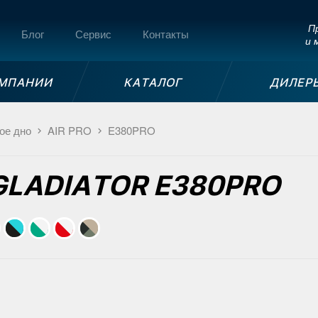
Пр
Блог
Сервис
Контакты
и 
ОМПАНИИ
КАТАЛОГ
ДИЛЕР
ое дно
AIR PRO
E380PRO
 GLADIATOR E380PRO