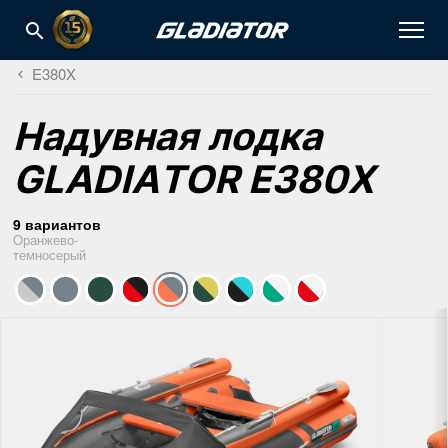
E380X
Надувная лодка
GLADIATOR E380X
9 вариантов
Оранжево-
темносерый