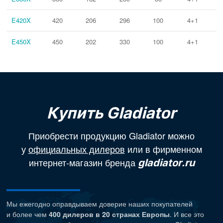
E420X
420
206
296
100
4+1
E450X
450
202
330
100
4+1
Купить Gladiator
Приобрести продукцию Gladiator можно
у
официальных дилеров
или в фирменном
интернет-магазин бренда
gladiator.ru
Мы ежегодно оправдываем доверие наших покупателей
и более чем
400 дилеров в 20 странах Европы
. И все это