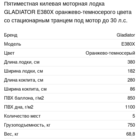
Пятиместная килевая моторная лодка
GLADIATOR E380X оранжево-темносерого цвета
со стационарным транцем под мотор до 30 л.с.
Бренд
Gladiator
Модель
E380X
Цвет
Оранжево-темносерый
Длина лодки, см
380
Ширина лодки, см
182
Длина кокпита, см
280
Ширина кокпита, см
86
ПВХ баллона, г/м2
850
ПВХ дна, г/м2
1100
Количество мест
5
Грузоподъемность, кг
750
Вес, кг
68,8