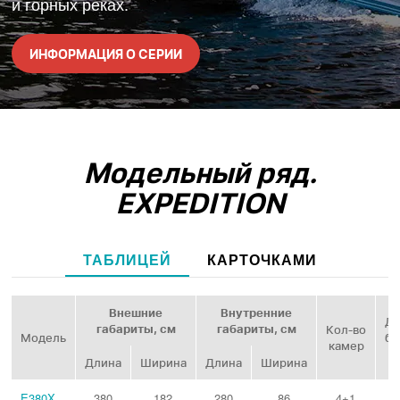
и горных реках.
ИНФОРМАЦИЯ О СЕРИИ
Модельный ряд.
EXPEDITION
ТАБЛИЦЕЙ
КАРТОЧКАМИ
Внешние
Внутренние
Ди
габариты, см
габариты, см
Кол‑во
Модель
ба
камер
Длина
Ширина
Длина
Ширина
E380X
380
182
280
86
4+1