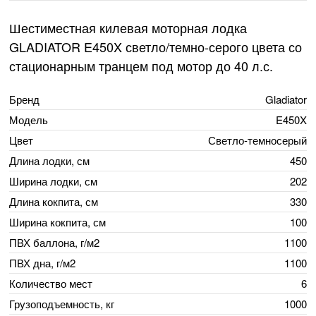
Шестиместная килевая моторная лодка
GLADIATOR E450X светло/темно-серого цвета со
стационарным транцем под мотор до 40 л.с.
Бренд
Gladiator
Модель
E450X
Цвет
Светло-темносерый
Длина лодки, см
450
Ширина лодки, см
202
Длина кокпита, см
330
Ширина кокпита, см
100
ПВХ баллона, г/м2
1100
ПВХ дна, г/м2
1100
Количество мест
6
Грузоподъемность, кг
1000