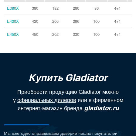
E380X
380
182
280
86
4+1
E420X
420
206
296
100
4+1
E450X
450
202
330
100
4+1
Купить Gladiator
Приобрести продукцию Gladiator можно
у
официальных дилеров
или в фирменном
интернет-магазин бренда
gladiator.ru
Мы ежегодно оправдываем доверие наших покупателей