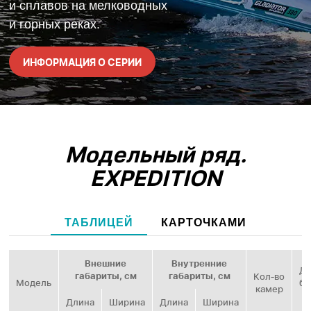
и сплавов на мелководных
и горных реках.
ИНФОРМАЦИЯ О СЕРИИ
Модельный ряд.
EXPEDITION
ТАБЛИЦЕЙ
КАРТОЧКАМИ
Внешние
Внутренние
Ди
габариты, см
габариты, см
Кол‑во
Модель
ба
камер
Длина
Ширина
Длина
Ширина