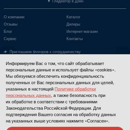
Гладиатор в Дзен
О компании
Каталог
Отзывы
Дилеры
Блог
Интернет-магазин
Сервис
Контакты
Приглашаем блогеров к сотрудничеству
Информируем Вас о том, что сайт обрабатывает
Лодки Gladiator
Моторы Gladiator
персональные данные и использует файлы «cookies».
Пайольное дно
Моторы до 20 л.с.
Мы обязуемся обеспечить конфиденциальность
полученных от Вас персональных данных для целей,
Надувное дно
Моторы 30-40 л.с.
указанных в настоящей
Политике обработки
РИБ
Четырехтактные
персональных данных
, а также безопасность при
Насадки водометные
их обработке в соответствии с требованиями
Законодательства Российской Федерации. Для
Сделано в
Апривер
подтверждения Вашего согласия на обработку данных
на указанных выше условиях нажмите «Согласен».
Политика конфиденциальности