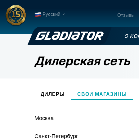
Русский
Отзывы
О К
Дилерская сеть
ДИЛЕРЫ
СВОИ МАГАЗИНЫ
Москва
Санкт-Петербург
Шоу-рум GLADIATOR на Энтузиастов