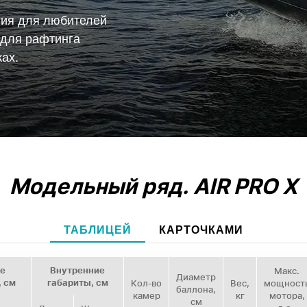
ния для любителей
 для рафтинга
ах.
Модельный ряд.
AIR PRO X
ТАБЛИЦЕЙ
КАРТОЧКАМИ
е
Внутренние
Макс.
Диаметр
, см
габариты, см
Кол‑во
Вес,
мощност
баллона,
камер
кг
мотора,
см