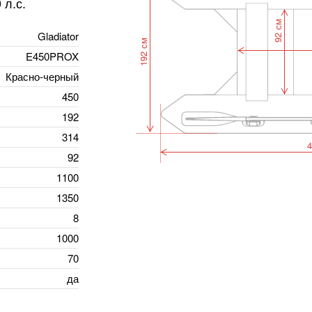
 л.с.
92 см
Gladiator
192 см
E450PROX
Красно-черный
450
192
314
4
92
1100
1350
8
1000
70
да