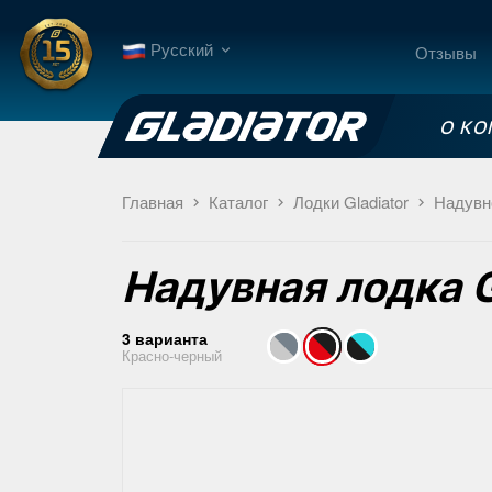
Русский
Отзывы
О К
Главная
Каталог
Лодки Gladiator
Надувн
Надувная лодка
3 варианта
Красно-черный