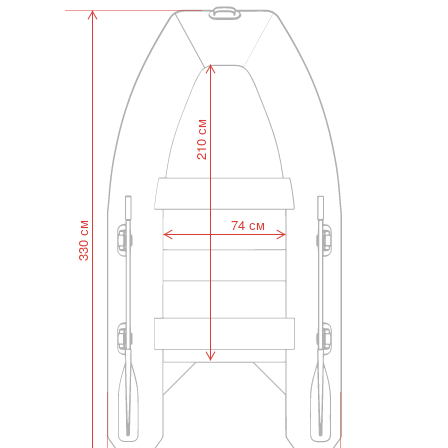
210 см
74 см
330 см