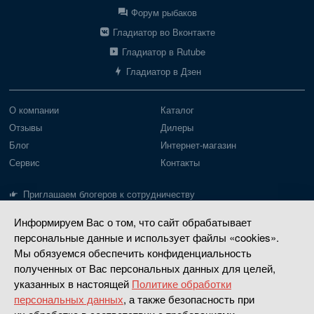
Форум рыбаков
Гладиатор во Вконтакте
Гладиатор в Rutube
Гладиатор в Дзен
О компании
Каталог
Отзывы
Дилеры
Блог
Интернет-магазин
Сервис
Контакты
Приглашаем блогеров к сотрудничеству
Информируем Вас о том, что сайт обрабатывает
Лодки Gladiator
Моторы Gladiator
персональные данные и использует файлы «cookies».
Пайольное дно
Моторы до 20 л.с.
Мы обязуемся обеспечить конфиденциальность
Надувное дно
Моторы 30-40 л.с.
полученных от Вас персональных данных для целей,
указанных в настоящей
Политике обработки
РИБ
Четырехтактные
персональных данных
, а также безопасность при
Насадки водометные