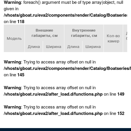
Warning
: foreach() argument must be of type array|object, null
given in
/vhosts/gboat.ru/eva2/components/render/Catalog/Boatseries
on line
118
Внешние
Внутренние
Ди
габариты, см
габариты, см
Кол‑во
Модель
ба
камер
Длина
Ширина
Длина
Ширина
Warning
: Trying to access array offset on null in
/vhosts/gboat.ru/eva2/components/render/Catalog/Boatseries
on line
145
Warning
: Trying to access array offset on null in
/vhosts/gboat.ru/eva2/after_load.d/functions.php
on line
149
Warning
: Trying to access array offset on null in
/vhosts/gboat.ru/eva2/after_load.d/functions.php
on line
152