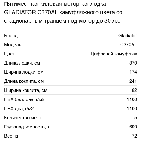
Пятиместная килевая моторная лодка
GLADIATOR C370AL камуфляжного цвета со
стационарным транцем под мотор до 30 л.с.
Бренд
Gladiator
Модель
C370AL
Цвет
Цифровой камуфляж
Длина лодки, см
370
Ширина лодки, см
174
Длина кокпита, см
241
Ширина кокпита, см
82
ПВХ баллона, г/м2
1100
ПВХ дна, г/м2
1100
Количество мест
5
Грузоподъемность, кг
690
Вес, кг
72