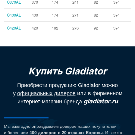
C370AL
370
174
241
82
3+1
C400AL
400
174
271
82
3+1
C420AL
420
192
276
92
3+1
Купить Gladiator
Приобрести продукцию Gladiator можно
у
официальных дилеров
или в фирменном
интернет-магазин бренда
gladiator.ru
Мы ежегодно оправдываем доверие наших покупателей
и более чем
400 дилеров в 20 странах Европы
. И все это