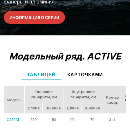
фанеры и алюминия.
ИНФОРМАЦИЯ О СЕРИИ
Модельный ряд.
ACTIVE
ТАБЛИЦЕЙ
КАРТОЧКАМИ
Внешние
Внутренние
Ди
габариты, см
габариты, см
Кол‑во
Модель
ба
камер
Длина
Ширина
Длина
Ширина
C330AL
330
154
221
70
3+1