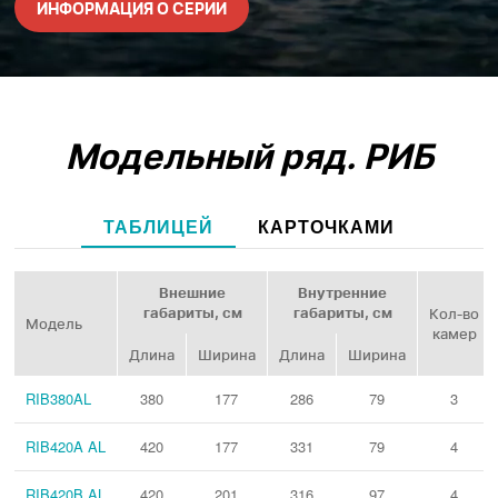
ИНФОРМАЦИЯ О СЕРИИ
Модельный ряд.
РИБ
ТАБЛИЦЕЙ
КАРТОЧКАМИ
Внешние
Внутренние
габариты, см
габариты, см
Кол‑во
Модель
камер
Длина
Ширина
Длина
Ширина
RIB380AL
380
177
286
79
3
RIB420A AL
420
177
331
79
4
RIB420B AL
420
201
316
97
4