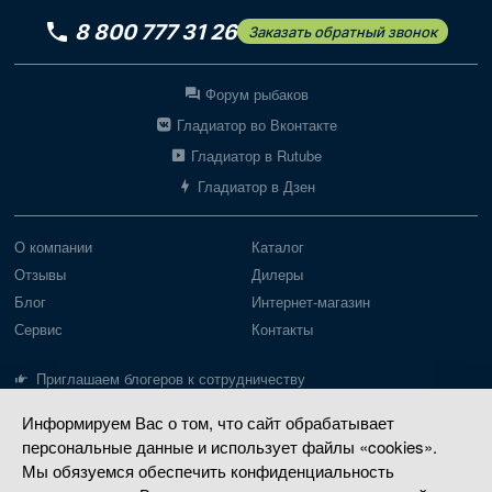
8 800 777 31 26
Заказать обратный звонок
Форум рыбаков
Гладиатор во Вконтакте
Гладиатор в Rutube
Гладиатор в Дзен
О компании
Каталог
Отзывы
Дилеры
Блог
Интернет-магазин
Сервис
Контакты
Приглашаем блогеров к сотрудничеству
Информируем Вас о том, что сайт обрабатывает
Лодки Gladiator
Моторы Gladiator
персональные данные и использует файлы «cookies».
Пайольное дно
Моторы до 20 л.с.
Мы обязуемся обеспечить конфиденциальность