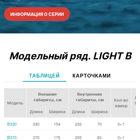
ИНФОРМАЦИЯ О СЕРИИ
Модельный ряд.
LIGHT B
ТАБЛИЦЕЙ
КАРТОЧКАМИ
Внешние
Внутренние
Ди
габариты, см
габариты, см
Кол‑во
Модель
ба
камер
Длина
Ширина
Длина
Ширина
B330
330
154
232
70
3+1
B370
370
175
255
83
3+1