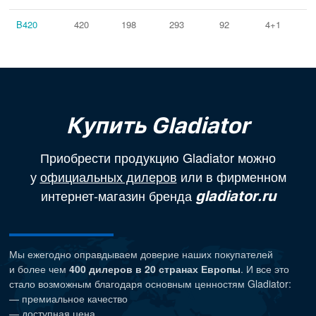
B420
420
198
293
92
4+1
Купить Gladiator
Приобрести продукцию Gladiator можно
у
официальных дилеров
или в фирменном
интернет-магазин бренда
gladiator.ru
Мы ежегодно оправдываем доверие наших покупателей
и более чем
400 дилеров в 20 странах Европы
. И все это
стало возможным благодаря основным ценностям Gladiator:
— премиальное качество
— доступная цена