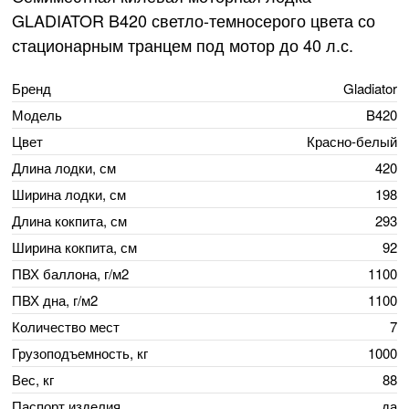
GLADIATOR B420 светло-темносерого цвета со
стационарным транцем под мотор до 40 л.с.
Бренд
Gladiator
Модель
B420
Цвет
Красно-белый
Длина лодки, см
420
Ширина лодки, см
198
Длина кокпита, см
293
Ширина кокпита, см
92
ПВХ баллона, г/м2
1100
ПВХ дна, г/м2
1100
Количество мест
7
Грузоподъемность, кг
1000
Вес, кг
88
Паспорт изделия
да