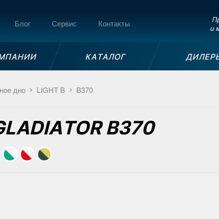
Пр
Блог
Сервис
Контакты
и 
ОМПАНИИ
КАТАЛОГ
ДИЛЕР
ное дно
LIGHT B
B370
 GLADIATOR B370