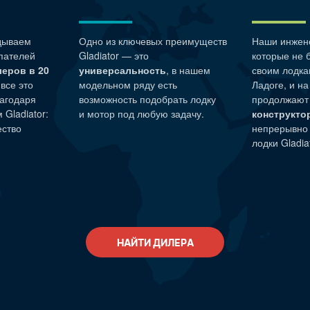
дываем
Одно из ключевых преимуществ
Наши
инжен
пателей
Gladiator — это
которые не 
леров в 20
универсальность
, в нашем
своим лодка
 все это
модельном ряду есть
Ладоге, и н
агодаря
возможность подобрать лодку
продолжают
Gladiator:
и мотор под любую задачу.
конструкто
ество
непрерывно
лодки Gladiat
НАЙТИ ДИЛЕРА