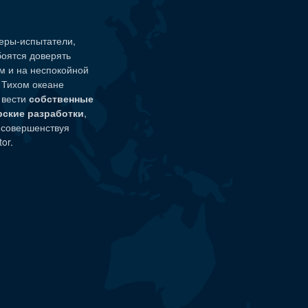
еры-испытатели
,
боятся доверять
м и на неспокойной
а Тихом океане
 вести
собственные
рские разработки
,
 совершенствуя
or.