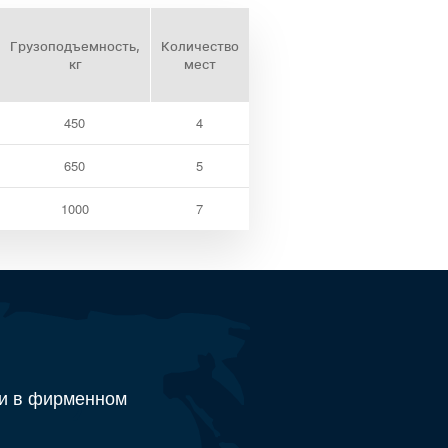
Грузоподъемность,
Количество
кг
мест
450
4
650
5
1000
7
и в фирменном