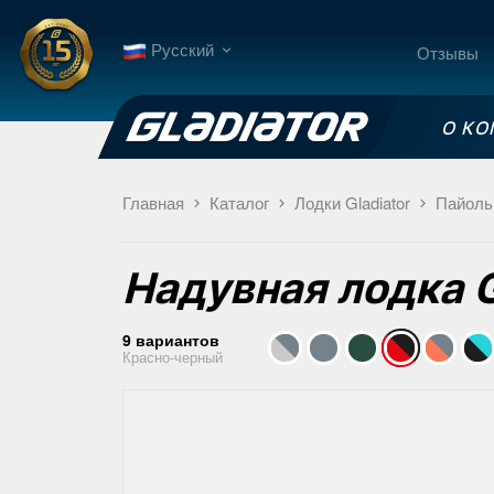
Русский
Отзывы
О К
Главная
Каталог
Лодки Gladiator
Пайоль
Надувная лодка
9 вариантов
Красно-черный