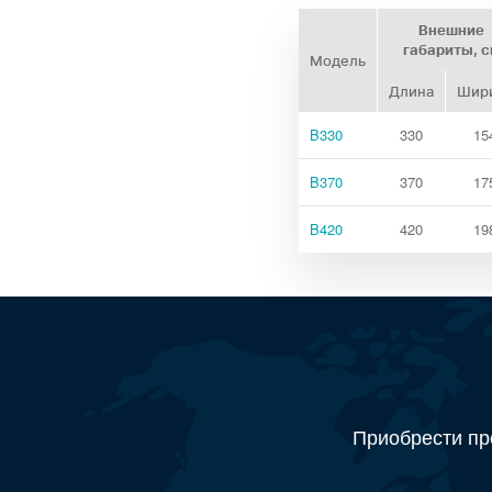
Внешние
габариты, 
Модель
Длина
Шир
B330
330
15
B370
370
17
B420
420
19
Приобрести пр