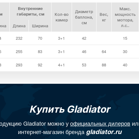
Внутренние
Макс.
Диаметр
см
габариты, см
Кол‑во
Вес,
мощность
баллона,
камер
кг
мотора,
см
л.с..
ина
Длина
Ширина
4
232
70
3+1
42
15
5
255
83
3+1
46
64
30
8
293
92
4+1
53
88
40
Купить Gladiator
одукцию Gladiator можно у
официальных дилеров
ил
интернет-магазин бренда
gladiator.ru