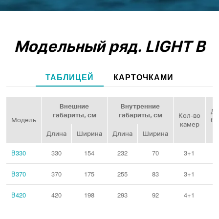
Модельный ряд.
LIGHT B
ТАБЛИЦЕЙ
КАРТОЧКАМИ
Внешние
Внутренние
Ди
габариты, см
габариты, см
Кол‑во
Модель
ба
камер
Длина
Ширина
Длина
Ширина
B330
330
154
232
70
3+1
B370
370
175
255
83
3+1
B420
420
198
293
92
4+1