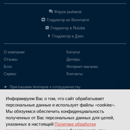
Форум рыбаков
Гладиатор во Вконтакте
Гладиатор в Rutube
Гладиатор в Дзен
О компании
Каталог
Отзывы
Дилеры
Блог
Интернет-магазин
Сервис
Контакты
Приглашаем блогеров к сотрудничеству
Информируем Вас о том, что сайт обрабатывает
Лодки Gladiator
Моторы Gladiator
персональные данные и использует файлы «cookies».
Пайольное дно
Моторы до 20 л.с.
Мы обязуемся обеспечить конфиденциальность
Надувное дно
Моторы 30-40 л.с.
полученных от Вас персональных данных для целей,
указанных в настоящей
Политике обработки
РИБ
Четырехтактные