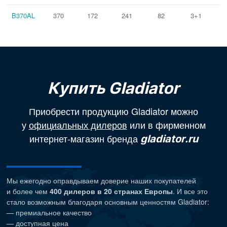
B370AL
370
172
241
82
3+1
Купить Gladiator
Приобрести продукцию Gladiator можно
у
официальных дилеров
или в фирменном
интернет-магазин бренда
gladiator.ru
Мы ежегодно оправдываем доверие наших покупателей
и более чем
400 дилеров в 20 странах Европы
. И все это
стало возможным благодаря основным ценностям Gladiator:
— премиальное качество
— доступная цена