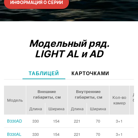
ИНФОРМАЦИЯ О СЕРИИ
Модельный ряд.
LIGHT AL и AD
ТАБЛИЦЕЙ
КАРТОЧКАМИ
Внешние
Внутренние
Ди
габариты, см
габариты, см
Кол‑во
Модель
ба
камер
Длина
Ширина
Длина
Ширина
B330AD
330
154
221
70
3+1
B330AL
330
154
221
70
3+1