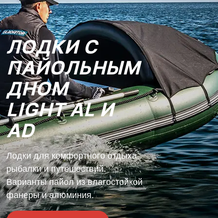
ЛОДКИ С
ПАЙОЛЬНЫМ
ДНОМ
LIGHT AL И
AD
Лодки для комфортного отдыха,
рыбалки и путешествий.
Варианты пайол из влагостойкой
фанеры и алюминия.