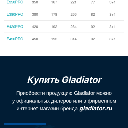
E350PRO
350
167
221
77
3+1
E380PRO
380
178
266
82
3+1
E420PRO
420
192
284
92
3+1
E450PRO
450
192
314
92
3+1
Купить Gladiator
Приобрести продукцию Gladiator можно
у
официальных дилеров
или в фирменном
интернет-магазин бренда
gladiator.ru