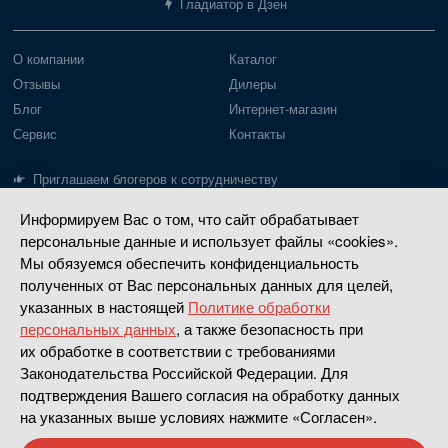
Гладиатор в Дзен
О компании
Каталог
Отзывы
Дилеры
Блог
Интернет-магазин
Сервис
Контакты
Приглашаем блогеров к сотрудничеству
Информируем Вас о том, что сайт обрабатывает
Лодки Gladiator
Моторы Gladiator
персональные данные и использует файлы «cookies».
Пайольное дно
Моторы до 20 л.с.
Мы обязуемся обеспечить конфиденциальность
полученных от Вас персональных данных для целей,
Надувное дно
Моторы 30-40 л.с.
указанных в настоящей
Политике обработки
РИБ
Четырехтактные
персональных данных
, а также безопасность при
Насадки водометные
их обработке в соответствии с требованиями
Законодательства Российской Федерации. Для
Сделано в
Апривер
подтверждения Вашего согласия на обработку данных
на указанных выше условиях нажмите «Согласен».
Политика конфиденциальности