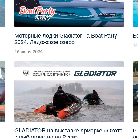
Моторные лодки Gladiator на Boat Party
Б
2024. Ладожское озеро
14
16 июня 2024
GLADIATOR на выставке-ярмарке «Охота
Р
и рыболовство на Руси»
л