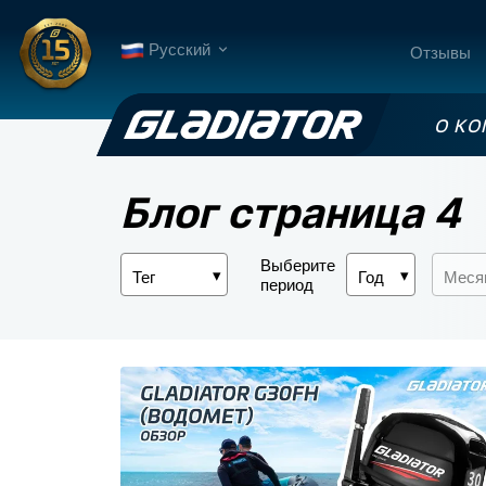
Русский
Отзывы
О К
Блог страница 4
Выберите
период