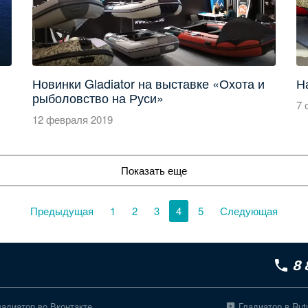
Новинки Gladiator на выставке «Охота и
Н
рыболовство на Руси»
7 
12 февраля 2019
Показать еще
Предыдущая
1
2
3
4
5
Следующая
8 
ладиатор во Вконтакте
Гладиатор в Rut